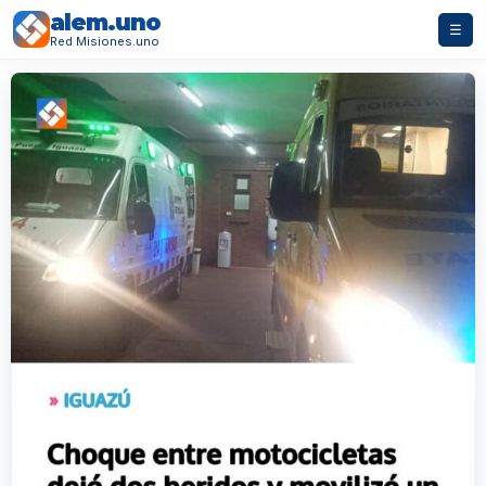
alem.uno
☰
Red Misiones.uno