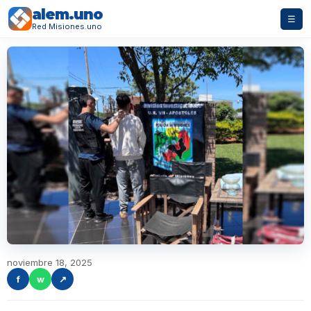
alem.uno
☰
Red Misiones.uno
noviembre 18, 2025
f
w
↗