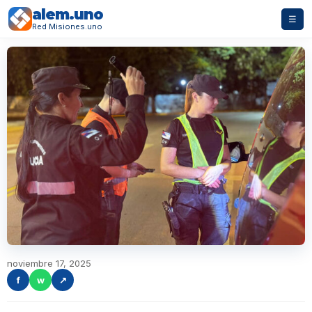
alem.uno
☰
Red Misiones.uno
noviembre 17, 2025
f
w
↗