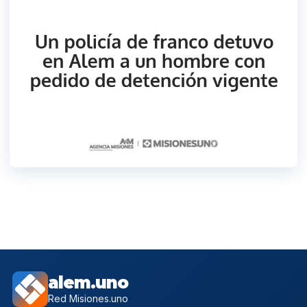
alem.uno
Red Misiones.uno