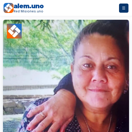
alem.uno
☰
Red Misiones.uno