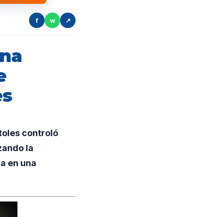
f
w
↗
una
e
es
oles controló
zando la
ra en una