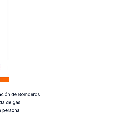
otación de Bomberos
ida de gas
n personal