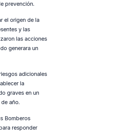
de prevención.
r el origen de la
esentes y las
izaron las acciones
ado generara un
riesgos adicionales
tablecer la
ido graves en un
 de año.
 los Bomberos
 para responder