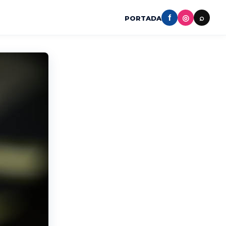
f
◎
⌕
PORTADA